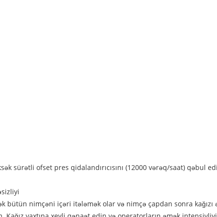
sək sürətli ofset pres qidalandırıcısını (12000 vərəq/saat) qəbul ed
sizliyi
k bütün nimçəni içəri itələmək olar və nimçə çapdan sonra kağızı əl
çim. Kağız vaxtına xeyli qənaət edin və operatorların əmək intensivliy