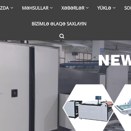
IZDA
MƏHSULLAR
XƏBƏRLƏR
YÜKLƏ
SO
BIZIMLƏ ƏLAQƏ SAXLAYIN