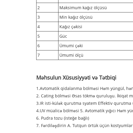
2
Maksimum kağız ölçüsü
3
Min kağız ölçüsü
4
Kağız çəkisi
5
Güc
6
Ümumi çəki
7
Ümumi ölçü
Məhsulun Xüsusiyyəti və Tətbiqi
1.Avtomatik qidalanma bölməsi Həm yüngül, həm
2. Cating bölməsi Əsas tökmə quruluşu. İkiqat mü
3.IR isti-külək qurutma syatem Effektiv qurutma
4.UV müalicə bölməsi 5. Avtomatik yığıcı Həm yü
6. Pudra tozu (isteğe bağlı)
7. Fərdiləşdirin A. Tutqun örtük üçün kostyumlar