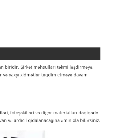
n biridir. Şirkət məhsulları təkmilləşdirməyə,
lar və yaxşı xidmətlər təqdim etməyə davam
əri, fotoşəkilləri və digər materialları dəqiqədə
n və ardıcıl qidalanacağına əmin ola bilərsiniz.