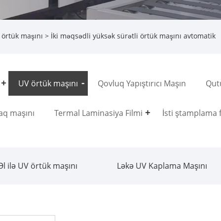
 örtük maşını
> İki məqsədli yüksək sürətli örtük maşını avtomatik
UV örtük maşını
Qovluq Yapıştırıcı Maşın
Qut
aq maşını
Termal Laminasiya Filmi
İsti ştamplama 
Əl ilə UV örtük maşını
Ləkə UV Kaplama Maşını