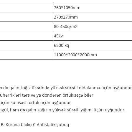
760*1050mm
270x270mm
80-450q/m2
45kv
6500 kq
11000*2000*2000mm
 də qalın kağız üzərində yüksək sürətli qidalanma üçün uyğundur
hərrikləri tərs və ya döndərən örtük seçə bilər.
 üçün su əsaslı örtük üçün uyğundur
ngül, həm də qalın kağızın yüksək sürətli yığımı üçün uyğundur.
 B. Korona bloku C Antistatik çubuq