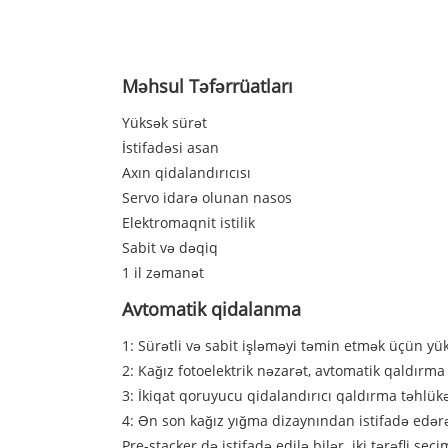
Məhsul Təfərrüatları
Yüksək sürət
İstifadəsi asan
Axın qidalandırıcısı
Servo idarə olunan nasos
Elektromaqnit istilik
Sabit və dəqiq
1 il zəmanət
Avtomatik qidalanma
1: Sürətli və sabit işləməyi təmin etmək üçün yük
2: Kağız fotoelektrik nəzarət, avtomatik qaldırma
3: İkiqat qoruyucu qidalandırıcı qaldırma təhlükə
4: Ən son kağız yığma dizaynından istifadə edərə
Pre-stacker də istifadə edilə bilər. iki tərəfli se