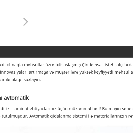
il olmaqla məhsullar üzrə ixtisaslaşmış Çində əsas istehsalçılarda
 innovasiyaları artırmağa və müştərilərə yüksək keyfiyyətli məhsul
zimlə əlaqə saxlayın.
nı avtomatik
 edirik - laminat ehtiyaclarınız üçün mükəmməl həll! Bu maşın sənədl
utulmuşdur. Avtomatik qidalanma sistemi ilə materiallarınızın rəva