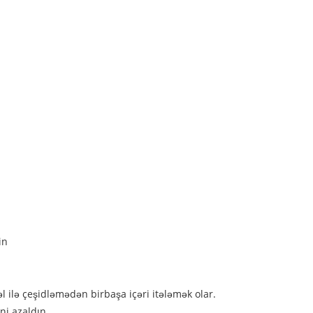
in
 ilə çeşidləmədən birbaşa içəri itələmək olar.
ini azaldın.