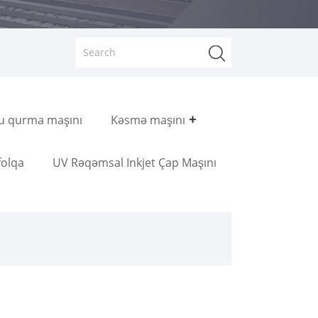
u qurma maşını
Kəsmə maşını
folqa
UV Rəqəmsal Inkjet Çap Maşını