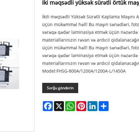
İki məqsədli yüksək sürətli örtük ma
İkili məqsədli Yüksək Sürətli Kaplama Maşını A
üçün mükəmməl həll! Bu maşın sənədləri, fotoş
vərəqə qədər laminasiya etmək üçün nəzərdə 
materiallarınızın rəvan və ardıcıl qidalanacağın
üçün mükəmməl həll! Bu maşın sənədləri, fotoş
vərəqə qədər laminasiya etmək üçün nəzərdə 
materiallarınızın rəvan və ardıcıl qidalanacağı
Model:FHSG-800A/1200A/1200A-L/1450A
Sorğu göndərin
Facebook
X
WhatsApp
Pinterest
LinkedIn
Share