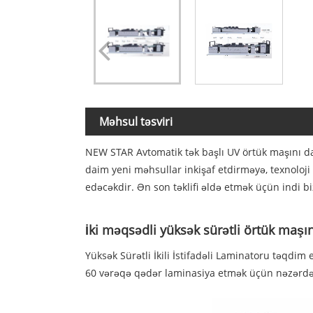
Məhsul təsviri
NEW STAR Avtomatik tək başlı UV örtük maşını dax
daim yeni məhsullar inkişaf etdirməyə, texnoloji
edəcəkdir. Ən son təklifi əldə etmək üçün indi bi
İki məqsədli yüksək sürətli örtük maşı
Yüksək Sürətli İkili İstifadəli Laminatoru təqdim
60 vərəqə qədər laminasiya etmək üçün nəzərdə t