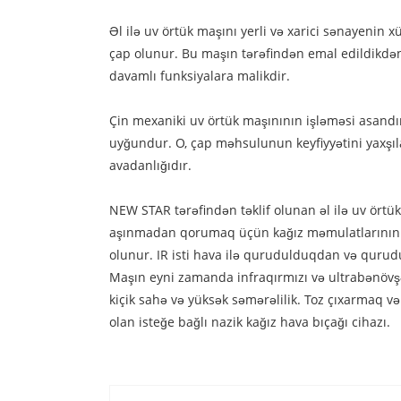
Əl ilə uv örtük maşını yerli və xarici sənayenin
çap olunur. Bu maşın tərəfindən emal edildikdən
davamlı funksiyalara malikdir.
Çin mexaniki uv örtük maşınının işləməsi asandır,
uyğundur. O, çap məhsulunun keyfiyyətini yaxşıla
avadanlığıdır.
NEW STAR tərəfindən təklif olunan əl ilə uv ört
aşınmadan qorumaq üçün kağız məmulatlarının sət
olunur. IR isti hava ilə qurudulduqdan və qurud
Maşın eyni zamanda infraqırmızı və ultrabənövşəyi
kiçik sahə və yüksək səmərəlilik. Toz çıxarmaq v
olan isteğe bağlı nazik kağız hava bıçağı cihazı.