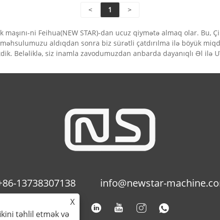
<
1
>
rtük maşını-ni Feihua(NEW STAR)-dan ucuz qiymətə almaq olar. Bu, Çin
ını məhsulumuzu aldıqdan sonra biz sürətli çatdırılma ilə böyük miq
dik. Beləliklə, siz inamla zavodumuzdan anbarda dayanıqlı Əl ilə U
+86-13738307138
info@newstar-machine.c
X
ikini təhlil etmək və