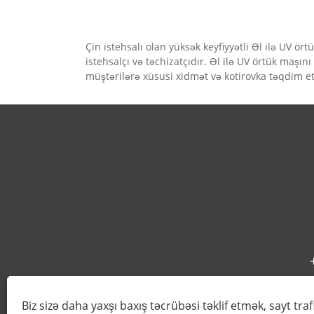
Çin istehsalı olan yüksək keyfiyyətli Əl ilə UV ö
istehsalçı və təchizatçıdır. Əl ilə UV örtük maş
müştərilərə xüsusi xidmət və kotirovka təqdim et
Biz sizə daha yaxşı baxış təcrübəsi təklif etmək, sayt traf