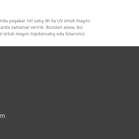
də peşəkar isti satış Əl ilə UV örtük maşını
darda zəmanət veririk. Bundan əlavə, biz
V örtük maşını topdansatış edə bilərsiniz.
om