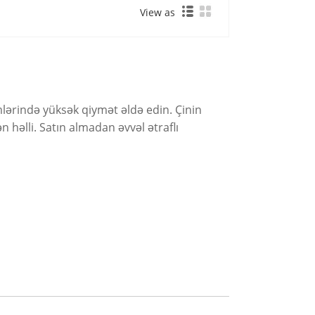
View as
ərində yüksək qiymət əldə edin. Çinin
 həlli. Satın almadan əvvəl ətraflı