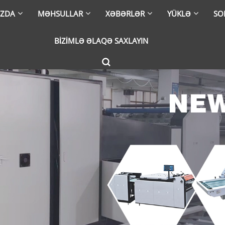
IZDA
MƏHSULLAR
XƏBƏRLƏR
YÜKLƏ
SO
BIZIMLƏ ƏLAQƏ SAXLAYIN