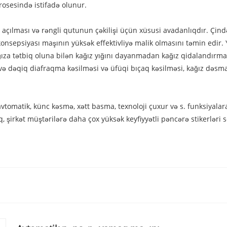
rosesində istifadə olunur.
açılması və rəngli qutunun çəkilişi üçün xüsusi avadanlıqdır. Çi
sepsiyası maşının yüksək effektivliyə malik olmasını təmin edir. Y
ğıza tətbiq oluna bilən kağız yığını dayanmadan kağız qidalandırman
t və dəqiq diafraqma kəsilməsi və üfüqi bıçaq kəsilməsi, kağız dəsm
omatik, künc kəsmə, xətt basma, texnoloji çuxur və s. funksiyalara
 şirkət müştərilərə daha çox yüksək keyfiyyətli pəncərə stikerləri 