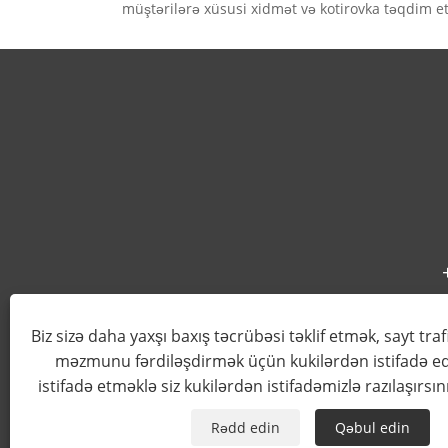
müştərilərə xüsusi xidmət və kotirovka təqdim e
Biz sizə daha yaxşı baxış təcrübəsi təklif etmək, sayt traf
məzmunu fərdiləşdirmək üçün kukilərdən istifadə ed
Müəlliflik hüququ © 2022 Wenzhou Feihua
istifadə etməklə siz kukilərdən istifadəmizlə razılaşırsın
Rədd edin
Qəbul edin