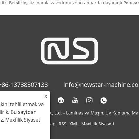
tdik. Beləliklə, siz inamla zavodumuzdan anbarda dayanıqlı Pəncər
+86-13738307138
info@newstar-machine.c
X
ikini təhlil etmək və
irik. Bu saytdan
 Printing Machinery Co., Ltd. - Laminasiya Maşın, UV Kaplama Ma
ız.
Məxfilik Siyasəti
Links
Sitemap
RSS
XML
Məxfilik Siyasəti