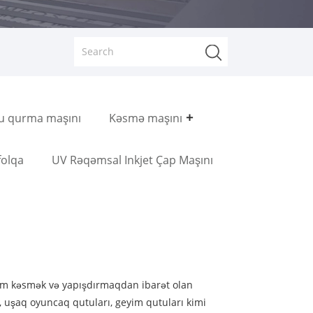
u qurma maşını
Kəsmə maşını
folqa
UV Rəqəmsal Inkjet Çap Maşını
ilm kəsmək və yapışdırmaqdan ibarət olan
r, uşaq oyuncaq qutuları, geyim qutuları kimi