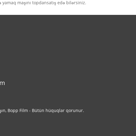
ə yamaq maşını topdansatış edə bilərsiniz.
om
şın, Bopp Film - Bütün hüquqlar qorunur.