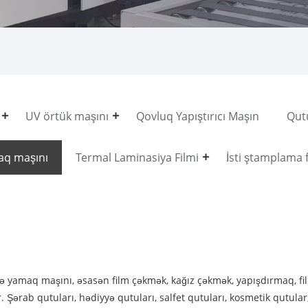
UV örtük maşını
Qovluq Yapıştırıcı Maşın
Qut
aq maşını
Termal Laminasiya Filmi
İsti ştamplama 
rə yamaq maşını, əsasən film çəkmək, kağız çəkmək, yapışdırmaq, f
 Şərab qutuları, hədiyyə qutuları, salfet qutuları, kosmetik qutula