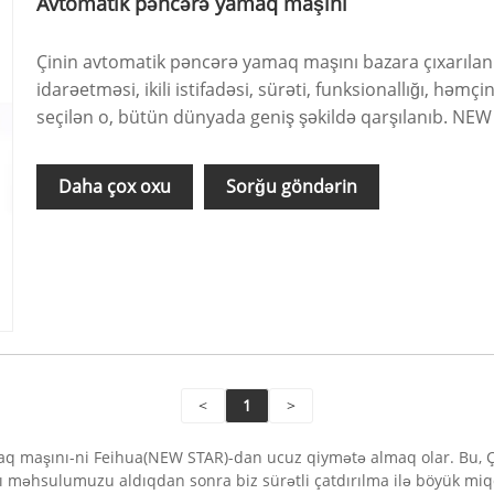
Avtomatik pəncərə yamaq maşını
Çinin avtomatik pəncərə yamaq maşını bazara çıxarıl
idarəetməsi, ikili istifadəsi, sürəti, funksionallığı, həm
seçilən o, bütün dünyada geniş şəkildə qarşılanıb. NEW
Daha çox oxu
Sorğu göndərin
<
1
>
amaq maşını-ni Feihua(NEW STAR)-dan ucuz qiymətə almaq olar. Bu, 
nı məhsulumuzu aldıqdan sonra biz sürətli çatdırılma ilə böyük mi