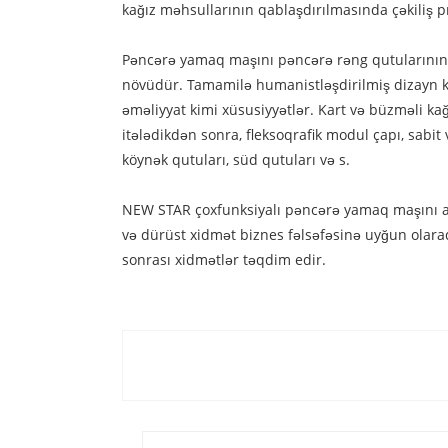
kağız məhsullarının qablaşdırılmasında çəkiliş p
Pəncərə yamaq maşını pəncərə rəng qutularının 
növüdür. Tamamilə humanistləşdirilmiş dizayn kon
əməliyyat kimi xüsusiyyətlər. Kart və büzməli ka
itələdikdən sonra, fleksoqrafik modul çapı, sabi
köynək qutuları, süd qutuları və s.
NEW STAR çoxfunksiyalı pəncərə yamaq maşını avt
və dürüst xidmət biznes fəlsəfəsinə uyğun olaraq,
sonrası xidmətlər təqdim edir.