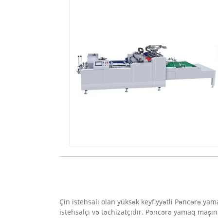
Çin istehsalı olan yüksək keyfiyyətli Pəncərə y
istehsalçı və təchizatçıdır. Pəncərə yamaq maşı