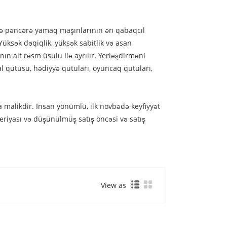
ndə pəncərə yamaq maşınlarının ən qabaqcıl
üksək dəqiqlik, yüksək sabitlik və asan
ın alt rəsm üsulu ilə ayrılır. Yerləşdirməni
al qutusu, hədiyyə qutuları, oyuncaq qutuları,
 malikdir. İnsan yönümlü, ilk növbədə keyfiyyət
seriyası və düşünülmüş satış öncəsi və satış
View as