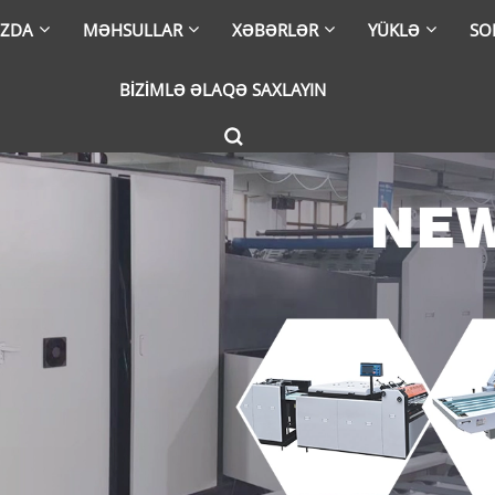
IZDA
MƏHSULLAR
XƏBƏRLƏR
YÜKLƏ
SO
BIZIMLƏ ƏLAQƏ SAXLAYIN