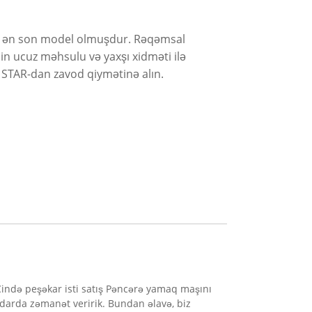
an ən son model olmuşdur. Rəqəmsal
çinin ucuz məhsulu və yaxşı xidməti ilə
 STAR-dan zavod qiymətinə alın.
Çində peşəkar isti satış Pəncərə yamaq maşını
qdarda zəmanət veririk. Bundan əlavə, biz