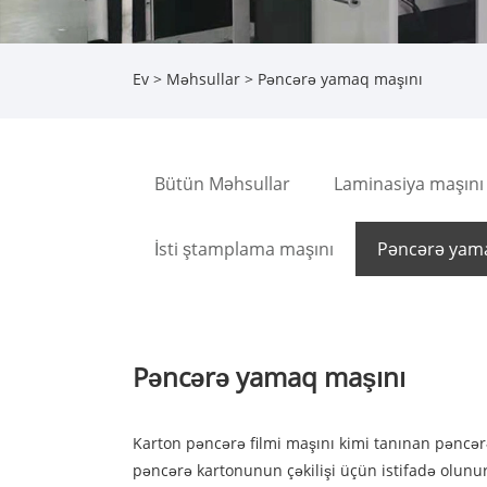
Ev
>
Məhsullar
> Pəncərə yamaq maşını
Bütün Məhsullar
Laminasiya maşını
İsti ştamplama maşını
Pəncərə yam
Pəncərə yamaq maşını
Karton pəncərə filmi maşını kimi tanınan pəncə
pəncərə kartonunun çəkilişi üçün istifadə olunur.