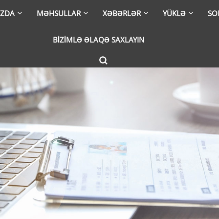
IZDA
MƏHSULLAR
XƏBƏRLƏR
YÜKLƏ
SO
BIZIMLƏ ƏLAQƏ SAXLAYIN