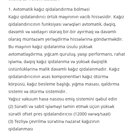
1. Avtomatik kağız qidalandırma bölməsi
Kağız qidalandırıcı örtük maşınının vacib hissəsidir. Kağız
qidalandırıcının funksiyası vərəqləri avtomatik, dəqiq,
davamlı və vaxtaşırı olaraq bir-bir ayırmaq və davamlı
olaraq müntəzəm yerləşdirmə hissələrinə göndərməkdir.
Bu maşının kağız qidalanma üsulu yüksək
avtomatlaşdırma, yığcam quruluş, yaxşı performans, rahat
işləmə, dəqiq kağız qidalanma və yüksək dəqiqlik
üstünlüklərinə malik davamlı kağız qidalanmadır. Kağız
qidalandırıcının əsas komponentləri kağız ötürmə
körpüsü, kağız besleme başlığı, yığma masası, qaldırma
sistemi və ötürmə sistemidir.
Yağsız vakuum hava nasosu emiş sistemini qəbul edin
(2) Sürətli və sabit işləməyi təmin etmək üçün yüksək
sürətli ofset pres qidalandırıcısı (12000 vərəq/saat)
(3) Tezliyə çevrilmə sürətinə nəzarət kağızının
qidalanması