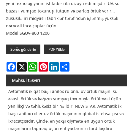
yeni texnologiyanın istifadəsi ilə dizayn edilmişdir. UV, su
bazası, yumşaq toxunuş, tutqun və parlaq örtük verir...
Xüsusilə iri miqyaslı fabriklər tərəfindən işlənmiş yüksək
dərəcəli incə çaplar üçün.
Model:SGUV-800 1200
Sorğu göndərin
PDF Yüklə
Facebook
X
WhatsApp
Pinterest
LinkedIn
Share
Məhsul təsviri
Avtomatik ikiqat başlı anilox rulonlu uv örtük maşını su
əsaslı örtük və kağızın yumşaq toxunuşla örtülməsi üçün
yenilikçi və təhlükəsiz bir həlldir. NEW STAR, Avtomatik iki
başlı anilox roller uv örtük maşınının qlobal istehsalçısı və
ixracatçısıdır. Çində, ən yaxşı qiymətə ən uyğun örtük
maşınlarını tapmaq üçün ehtiyaclarınızı fərdiləşdirə