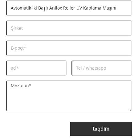
təqdim