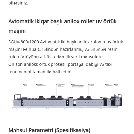
bilərsiniz.
Avtomatik ikiqat başlı anilox roller uv örtük
maşını
SGUV-800/1200 Avtomatik iki başlı anilox rulonlu uv örtük
maşını Feihua tərəfindən hazırlanmış və ənənəvi rezin
rulon örtüyünü alt-üst edən ilk yerli məhsuldur.
Ən son aniloks örtük prosesi: portağal qabığı və taxıl
fenomenini tamamilə həll edin!
Məhsul Parametri (Spesifikasiya)