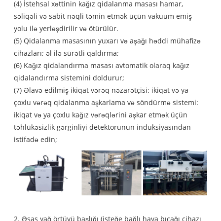
(4) İstehsal xəttinin kağız qidalanma masası hamar,
səliqəli və sabit nəqli təmin etmək üçün vakuum emiş
yolu ilə yerləşdirilir və ötürülür.
(5) Qidalanma masasının yuxarı və aşağı həddi mühafizə
cihazları; əl ilə sürətli qaldırma;
(6) Kağız qidalandırma masası avtomatik olaraq kağız
qidalandırma sistemini doldurur;
(7) Əlavə edilmiş ikiqat vərəq nəzarətçisi: ikiqat və ya
çoxlu vərəq qidalanma aşkarlama və söndürmə sistemi:
ikiqat və ya çoxlu kağız vərəqlərini aşkar etmək üçün
təhlükəsizlik gərginliyi detektorunun induksiyasından
istifadə edin;
2. Əsas yağ örtüyü başlığı (isteğe bağlı hava bıçağı cihazı