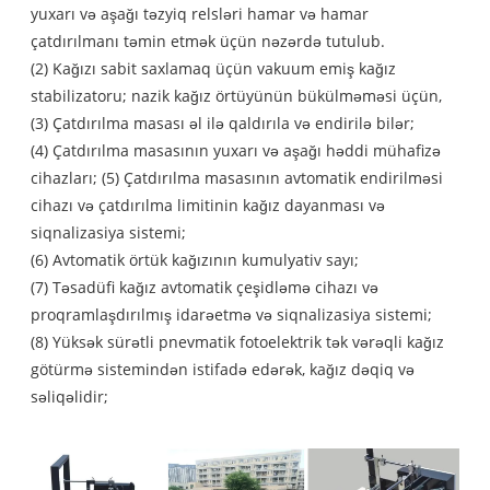
yuxarı və aşağı təzyiq relsləri hamar və hamar
çatdırılmanı təmin etmək üçün nəzərdə tutulub.
(2) Kağızı sabit saxlamaq üçün vakuum emiş kağız
stabilizatoru; nazik kağız örtüyünün bükülməməsi üçün,
(3) Çatdırılma masası əl ilə qaldırıla və endirilə bilər;
(4) Çatdırılma masasının yuxarı və aşağı həddi mühafizə
cihazları; (5) Çatdırılma masasının avtomatik endirilməsi
cihazı və çatdırılma limitinin kağız dayanması və
siqnalizasiya sistemi;
(6) Avtomatik örtük kağızının kumulyativ sayı;
(7) Təsadüfi kağız avtomatik çeşidləmə cihazı və
proqramlaşdırılmış idarəetmə və siqnalizasiya sistemi;
(8) Yüksək sürətli pnevmatik fotoelektrik tək vərəqli kağız
götürmə sistemindən istifadə edərək, kağız dəqiq və
səliqəlidir;