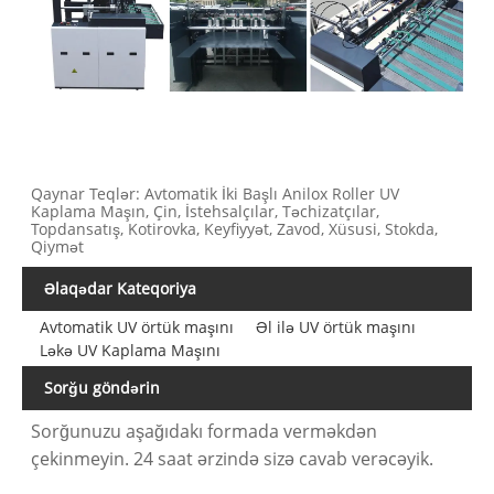
Qaynar Teqlər: Avtomatik İki Başlı Anilox Roller UV
Kaplama Maşın, Çin, İstehsalçılar, Təchizatçılar,
Topdansatış, Kotirovka, Keyfiyyət, Zavod, Xüsusi, Stokda,
Qiymət
Əlaqədar Kateqoriya
Avtomatik UV örtük maşını
Əl ilə UV örtük maşını
Ləkə UV Kaplama Maşını
Sorğu göndərin
Sorğunuzu aşağıdakı formada verməkdən
çekinmeyin. 24 saat ərzində sizə cavab verəcəyik.