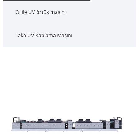
Əl ilə UV örtük maşını
Ləkə UV Kaplama Maşını