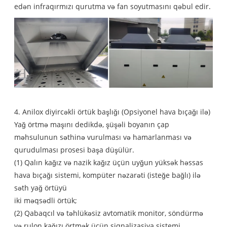
edən infraqırmızı qurutma və fan soyutmasını qəbul edir.
4. Anilox diyircəkli örtük başlığı (Opsiyonel hava bıçağı ilə)
Yağ örtmə maşını dedikdə, şüşəli boyanın çap
məhsulunun səthinə vurulması və hamarlanması və
qurudulması prosesi başa düşülür.
(1) Qalın kağız və nazik kağız üçün uyğun yüksək həssas
hava bıçağı sistemi, kompüter nəzarəti (isteğe bağlı) ilə
səth yağ örtüyü
iki məqsədli örtük;
(2) Qabaqcıl və təhlükəsiz avtomatik monitor, söndürmə
və rulon kağızı örtmək üçün siqnalizasiya sistemi.