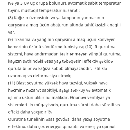
(və ya 3 UV üç qrupa bölünür), avtomatik sabit temperatur
təyini, müstəqil temperatur nəzarəti;
(8) Kağızın üzməsinin və ya lampanın yanmasının
qarşısını almaq üçün abajurun altında təhlükəsizlik naqili
var.
(9) Tıxanma və yanğının qarşısını almaq üçün konveyer
kəmərinin özünü söndürmə funksiyası; (10) IR qurutma
sistemi, havalandırmadan təsirlənməyən yüngül qurutma,
kağızın səthindəki əsas yağ təbəqəsini effektiv şəkildə
quruta bilər və kağıza səbəb olmayacaqdır. istiliklə
uzanmaq və deformasiya etmək;
(11) Blast soyutma yüksək hava təzyiqi, yüksək hava
həcminə nəzarət sabitliyi, aşağı səs-küy və avtomatik
işləmə üstünlüklərinə malikdir. Ənənəvi ventilyasiya
sistemləri ilə müqayisədə, qurutma sürəti daha sürətli və
effekt daha yaxşıdır.ï¼
Qurutma tunelinin əsas gövdəsi daha yaxşı soyutma
effektinə, daha çox enerjiyə qənaətə və enerjiyə qənaət