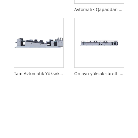
Avtomatik Qapaqdan Qabaq Qapaqlı Film Laminasiya Maşını YFMA-540
Tam Avtomatik Yüksək Sürətli Maşın
Onlayn yüksək sürətli cilalama maşını