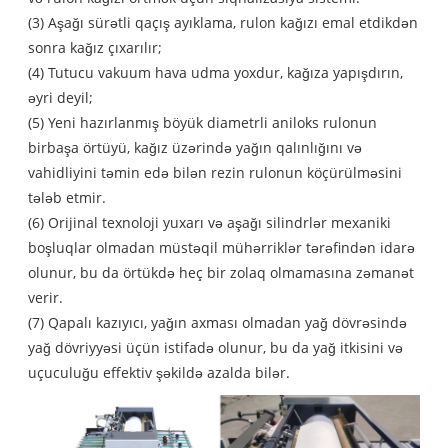
(3) Aşağı sürətli qaçış ayıklama, rulon kağızı emal etdikdən
sonra kağız çıxarılır;
(4) Tutucu vakuum hava udma yoxdur, kağıza yapışdırın,
əyri deyil;
(5) Yeni hazırlanmış böyük diametrli aniloks rulonun
birbaşa örtüyü, kağız üzərində yağın qalınlığını və
vahidliyini təmin edə bilən rezin rulonun köçürülməsini
tələb etmir.
(6) Orijinal texnoloji yuxarı və aşağı silindrlər mexaniki
boşluqlar olmadan müstəqil mühərriklər tərəfindən idarə
olunur, bu da örtükdə heç bir zolaq olmamasına zəmanət
verir.
(7) Qapalı kazıyıcı, yağın axması olmadan yağ dövrəsində
yağ dövriyyəsi üçün istifadə olunur, bu da yağ itkisini və
uçuculuğu effektiv şəkildə azalda bilər.