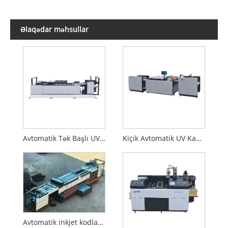
Əlaqədar məhsullar
Avtomatik Tək Başlı UV Kaplama Maşını
Kiçik Avtomatik UV Kaplama Maşını
Avtomatik inkjet kodlaşdırma maşını