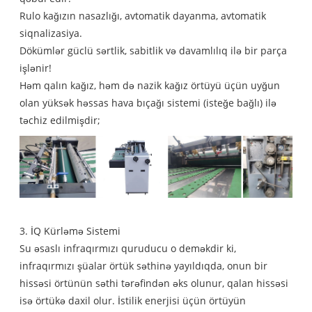
Rulo kağızın nasazlığı, avtomatik dayanma, avtomatik
siqnalizasiya.
Dökümlər güclü sərtlik, sabitlik və davamlılıq ilə bir parça
işlənir!
Həm qalın kağız, həm də nazik kağız örtüyü üçün uyğun
olan yüksək həssas hava bıçağı sistemi (isteğe bağlı) ilə
təchiz edilmişdir;
3. İQ Kürləmə Sistemi
Su əsaslı infraqırmızı quruducu o deməkdir ki,
infraqırmızı şüalar örtük səthinə yayıldıqda, onun bir
hissəsi örtünün səthi tərəfindən əks olunur, qalan hissəsi
isə örtükə daxil olur. İstilik enerjisi üçün örtüyün