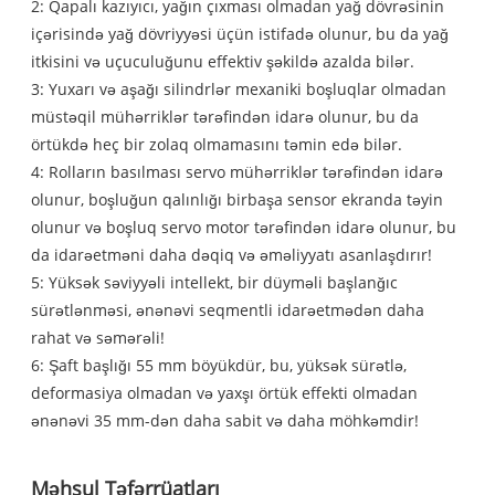
2: Qapalı kazıyıcı, yağın çıxması olmadan yağ dövrəsinin
içərisində yağ dövriyyəsi üçün istifadə olunur, bu da yağ
itkisini və uçuculuğunu effektiv şəkildə azalda bilər.
3: Yuxarı və aşağı silindrlər mexaniki boşluqlar olmadan
müstəqil mühərriklər tərəfindən idarə olunur, bu da
örtükdə heç bir zolaq olmamasını təmin edə bilər.
4: Rolların basılması servo mühərriklər tərəfindən idarə
olunur, boşluğun qalınlığı birbaşa sensor ekranda təyin
olunur və boşluq servo motor tərəfindən idarə olunur, bu
da idarəetməni daha dəqiq və əməliyyatı asanlaşdırır!
5: Yüksək səviyyəli intellekt, bir düyməli başlanğıc
sürətlənməsi, ənənəvi seqmentli idarəetmədən daha
rahat və səmərəli!
6: Şaft başlığı 55 mm böyükdür, bu, yüksək sürətlə,
deformasiya olmadan və yaxşı örtük effekti olmadan
ənənəvi 35 mm-dən daha sabit və daha möhkəmdir!
Məhsul Təfərrüatları