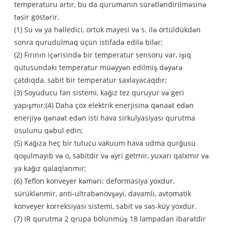
temperaturu artır, bu da qurumanın sürətləndirilməsinə
təsir göstərir.
(1) Su və ya həlledici, örtük mayesi və s. ilə örtüldükdən
sonra qurudulmaq üçün istifadə edilə bilər;
(2) Fırının içərisində bir temperatur sensoru var, işıq
qutusundakı temperatur müəyyən edilmiş dəyərə
çatdıqda, sabit bir temperatur saxlayacaqdır;
(3) Soyuducu fan sistemi, kağız tez quruyur və geri
yapışmır;(4) Daha çox elektrik enerjisinə qənaət edən
enerjiyə qənaət edən isti hava sirkulyasiyası qurutma
üsulunu qəbul edin;
(5) Kağıza heç bir tutucu vakuum hava udma qurğusu
qoşulmayıb və o, sabitdir və əyri getmir, yuxarı qalxmır və
ya kağız qalaqlanmır;
(6) Teflon konveyer kəməri: deformasiya yoxdur,
sürüklənmir, anti-ultrabənövşəyi, davamlı, avtomatik
konveyer korreksiyası sistemi, sabit və səs-küy yoxdur.
(7) IR qurutma 2 qrupa bölünmüş 18 lampadan ibarətdir