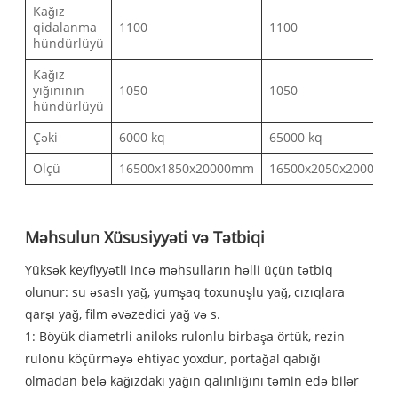
Kağız
qidalanma
1100
1100
hündürlüyü
Kağız
yığınının
1050
1050
hündürlüyü
Çəki
6000 kq
65000 kq
Ölçü
16500x1850x20000mm
16500x2050x2000mm
Məhsulun Xüsusiyyəti və Tətbiqi
Yüksək keyfiyyətli incə məhsulların həlli üçün tətbiq
olunur: su əsaslı yağ, yumşaq toxunuşlu yağ, cızıqlara
qarşı yağ, film əvəzedici yağ və s.
1: Böyük diametrli aniloks rulonlu birbaşa örtük, rezin
rulonu köçürməyə ehtiyac yoxdur, portağal qabığı
olmadan belə kağızdakı yağın qalınlığını təmin edə bilər