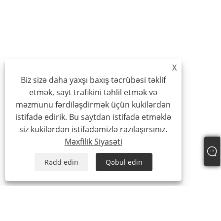
X
Biz sizə daha yaxşı baxış təcrübəsi təklif
etmək, sayt trafikini təhlil etmək və
məzmunu fərdiləşdirmək üçün kukilərdən
istifadə edirik. Bu saytdan istifadə etməklə
siz kukilərdən istifadəmizlə razılaşırsınız.
Məxfilik Siyasəti
Rədd edin
Qəbul edin