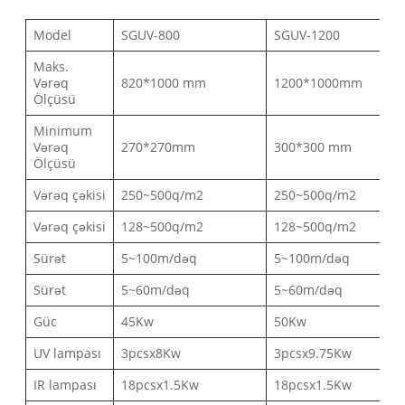
Model
SGUV-800
SGUV-1200
Maks.
Vərəq
820*1000 mm
1200*1000mm
Ölçüsü
Minimum
Vərəq
270*270mm
300*300 mm
Ölçüsü
Vərəq çəkisi
250~500q/m2
250~500q/m2
Vərəq çəkisi
128~500q/m2
128~500q/m2
Sürət
5~100m/dəq
5~100m/dəq
Sürət
5~60m/dəq
5~60m/dəq
Güc
45Kw
50Kw
UV lampası
3pcsx8Kw
3pcsx9.75Kw
IR lampası
18pcsx1.5Kw
18pcsx1.5Kw