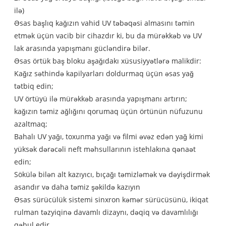
ilə)
Əsas başlıq kağızın vahid UV təbəqəsi almasını təmin
etmək üçün vacib bir cihazdır ki, bu da mürəkkəb və UV
lak arasında yapışmanı gücləndirə bilər.
Əsas örtük baş bloku aşağıdakı xüsusiyyətlərə malikdir:
Kağız səthində kapilyarları doldurmaq üçün əsas yağ
tətbiq edin;
UV örtüyü ilə mürəkkəb arasında yapışmanı artırın;
kağızın təmiz ağlığını qorumaq üçün örtünün nüfuzunu
azaltmaq;
Bahalı UV yağı, toxunma yağı və filmi əvəz edən yağ kimi
yüksək dərəcəli neft məhsullarının istehlakına qənaət
edin;
Sökülə bilən alt kazıyıcı, bıçağı təmizləmək və dəyişdirmək
asandır və daha təmiz şəkildə kazıyın
Əsas sürücülük sistemi sinxron kəmər sürücüsünü, ikiqat
rulman təzyiqinə davamlı dizaynı, dəqiq və davamlılığı
qəbul edir.