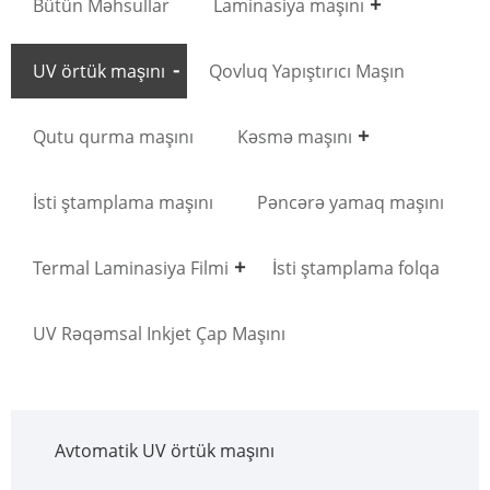
Bütün Məhsullar
Laminasiya maşını
UV örtük maşını
Qovluq Yapıştırıcı Maşın
Qutu qurma maşını
Kəsmə maşını
İsti ştamplama maşını
Pəncərə yamaq maşını
Termal Laminasiya Filmi
İsti ştamplama folqa
UV Rəqəmsal Inkjet Çap Maşını
Avtomatik UV örtük maşını