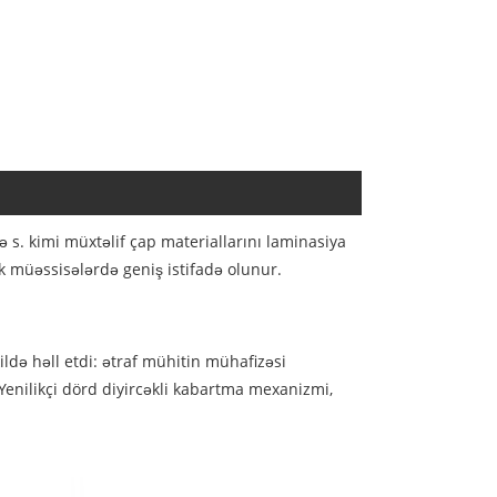
ə s. kimi müxtəlif çap materiallarını laminasiya
 müəssisələrdə geniş istifadə olunur.
də həll etdi: ətraf mühitin mühafizəsi
Yenilikçi dörd diyircəkli kabartma mexanizmi,