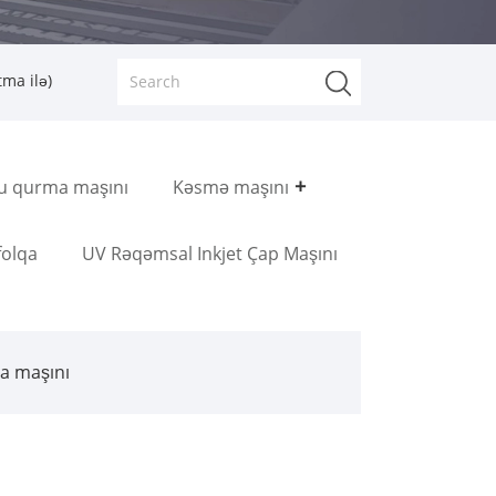
ma ilə)
u qurma maşını
Kəsmə maşını
folqa
UV Rəqəmsal Inkjet Çap Maşını
ya maşını