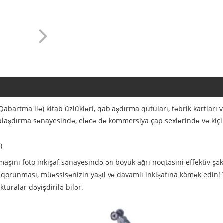
bartma ilə) kitab üzlükləri, qablaşdırma qutuları, təbrik kartları v
şdırma sənayesində, eləcə də kommersiya çap sexlərində və kiçik
)
nı foto inkişaf sənayesində ən böyük ağrı nöqtəsini effektiv şəkil
in qorunması, müəssisənizin yaşıl və davamlı inkişafına kömək edin! 
turalar dəyişdirilə bilər.