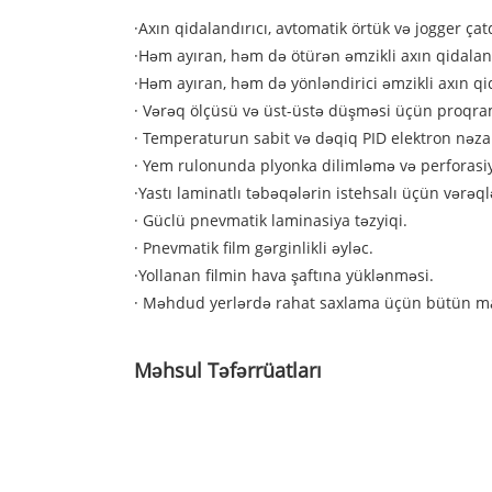
·Axın qidalandırıcı, avtomatik örtük və jogger çatd
·Həm ayıran, həm də ötürən əmzikli axın qidala
·Həm ayıran, həm də yönləndirici əmzikli axın qi
· Vərəq ölçüsü və üst-üstə düşməsi üçün proqraml
· Temperaturun sabit və dəqiq PID elektron nəzar
· Yem rulonunda plyonka dilimləmə və perforasiy
·Yastı laminatlı təbəqələrin istehsalı üçün vərəql
· Güclü pnevmatik laminasiya təzyiqi.
· Pnevmatik film gərginlikli əyləc.
·Yollanan filmin hava şaftına yüklənməsi.
· Məhdud yerlərdə rahat saxlama üçün bütün maşı
Məhsul Təfərrüatları