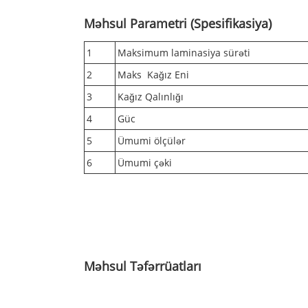
Məhsul Parametri (Spesifikasiya)
1
Maksimum laminasiya sürəti
2
Maks Kağız Eni
3
Kağız Qalınlığı
4
Güc
5
Ümumi ölçülər
6
Ümumi çəki
Məhsul Təfərrüatları