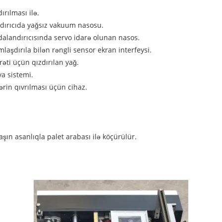
ırılması ilə.
ndırıcıda yağsız vakuum nasosu.
dalandırıcısında servo idarə olunan nasos.
aşdırıla bilən rəngli sensor ekran interfeysi.
əti üçün qızdırılan yağ.
a sistemi.
ərin qıvrılması üçün cihaz.
n asanlıqla palet arabası ilə köçürülür.