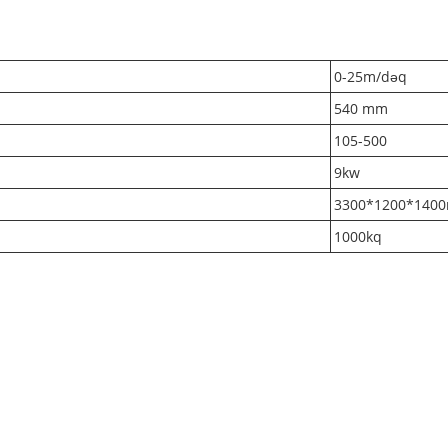
0-25m/dəq
540 mm
105-500
9kw
3300*1200*140
1000kq