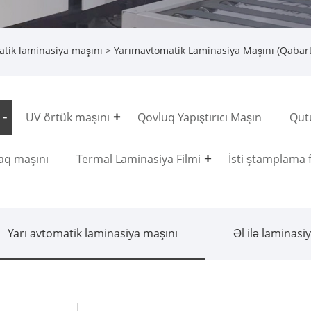
atik laminasiya maşını
> Yarımavtomatik Laminasiya Maşını (Qabart
UV örtük maşını
Qovluq Yapıştırıcı Maşın
Qut
aq maşını
Termal Laminasiya Filmi
İsti ştamplama 
Yarı avtomatik laminasiya maşını
Əl ilə laminasi