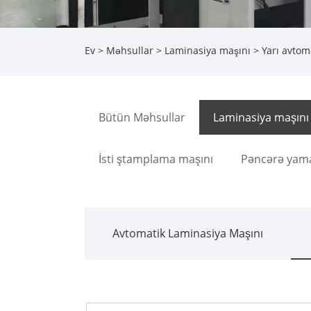
Ev
>
Məhsullar
>
Laminasiya maşını
>
Yarı avtom
Bütün Məhsullar
Laminasiya maşını
İsti ştamplama maşını
Pəncərə yam
Avtomatik Laminasiya Maşını