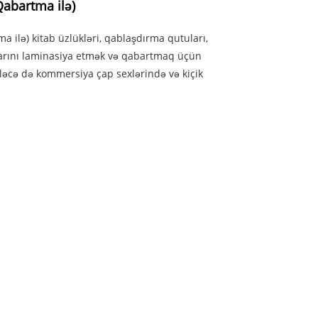
abartma ilə)
 ilə) kitab üzlükləri, qablaşdırma qutuları,
allarını laminasiya etmək və qabartmaq üçün
əcə də kommersiya çap sexlərində və kiçik