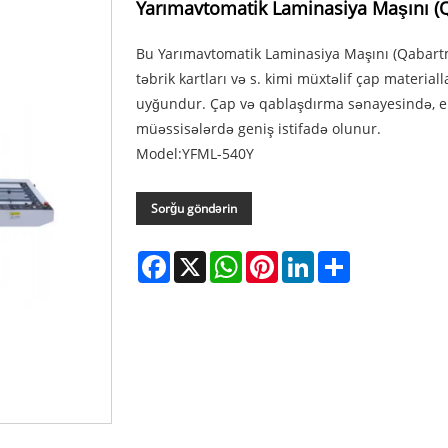
Yarımavtomatik Laminasiya Maşını (Q
Bu Yarımavtomatik Laminasiya Maşını (Qabartma
təbrik kartları və s. kimi müxtəlif çap materi
uyğundur. Çap və qablaşdırma sənayesində, el
müəssisələrdə geniş istifadə olunur.
Model:YFML-540Y
Sorğu göndərin
Facebook
X
WhatsApp
Pinterest
LinkedIn
Share