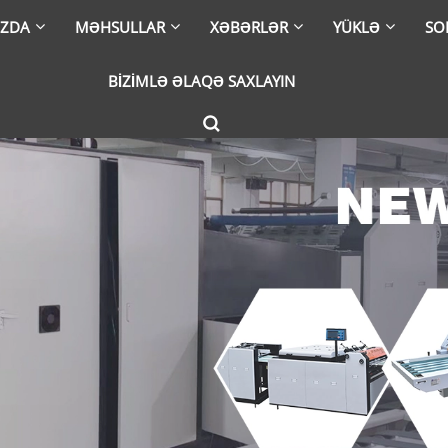
IZDA
MƏHSULLAR
XƏBƏRLƏR
YÜKLƏ
SO
BIZIMLƏ ƏLAQƏ SAXLAYIN