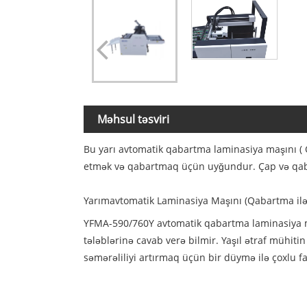
Məhsul təsviri
Bu yarı avtomatik qabartma laminasiya maşını ( Qa
etmək və qabartmaq üçün uyğundur. Çap və qabla
Yarımavtomatik Laminasiya Maşını (Qabartma ilə
YFMA-590/760Y avtomatik qabartma laminasiya maşı
tələblərinə cavab verə bilmir. Yaşıl ətraf mühit
səmərəliliyi artırmaq üçün bir düymə ilə çoxlu fak