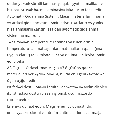
qədər yüksək sürətli laminasiya qabiliyyətinə malikdir və
bu, onu yüksək həcmli laminasiya işləri üçün ideal edir.
Avtomatik Qidalanma Sistemi: Maşın materialların hamar
və ardıcıl qidalanmasını təmin edən, tıxacların və yanlış
hizalanmaların şansını azaldan avtomatik qidalanma
sisteminə malikdir.
Tənzimlənən Temperatur: Laminasiya rulonlarının
temperaturu laminatlaşdırılan materialların qalınlığına
uyğun olaraq tənzimlənə bilər və optimal nəticələr təmin
edilə bilər.
A3 Ölçüsü Yerləşdirmə: Maşın A3 ölçüsünə qədər
materialları yerləşdirə bilər ki, bu da onu geniş tətbiqlər
üçün uyğun edir.
İstifadəçi dostu: Maşın intuitiv idarəetmə və aydın displey
ilə istifadəçi dostu və asan işləmək üçün nəzərdə
tutulmuşdur.
Enerjiyə qənaət edən: Maşın enerjiyə qənaətlidir,
əməliyyat xərclərini və ətraf mühitə təsirləri azaltmağa