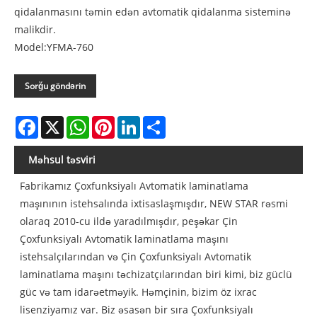
qidalanmasını təmin edən avtomatik qidalanma sisteminə
malikdir.
Model:YFMA-760
Sorğu göndərin
Facebook
X
WhatsApp
Pinterest
LinkedIn
Share
Məhsul təsviri
Fabrikamız Çoxfunksiyalı Avtomatik laminatlama
maşınının istehsalında ixtisaslaşmışdır, NEW STAR rəsmi
olaraq 2010-cu ildə yaradılmışdır, peşəkar Çin
Çoxfunksiyalı Avtomatik laminatlama maşını
istehsalçılarından və Çin Çoxfunksiyalı Avtomatik
laminatlama maşını təchizatçılarından biri kimi, biz güclü
güc və tam idarəetməyik. Həmçinin, bizim öz ixrac
lisenziyamız var. Biz əsasən bir sıra Çoxfunksiyalı