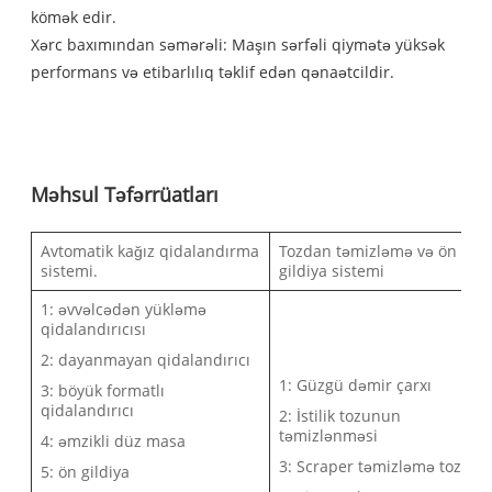
kömək edir.
Xərc baxımından səmərəli: Maşın sərfəli qiymətə yüksək
performans və etibarlılıq təklif edən qənaətcildir.
Məhsul Təfərrüatları
Avtomatik kağız qidalandırma
Tozdan təmizləmə və ön
sistemi.
gildiya sistemi
1: əvvəlcədən yükləmə
qidalandırıcısı
2: dayanmayan qidalandırıcı
1: Güzgü dəmir çarxı
3: böyük formatlı
qidalandırıcı
2: İstilik tozunun
təmizlənməsi
4: əmzikli düz masa
3: Scraper təmizləmə tozu
5: ön gildiya