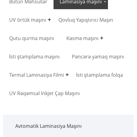
Bütün Məhsullar
Laminasiya maşını
UV örtük maşını
Qovluq Yapıştırıcı Maşın
Qutu qurma maşını
Kəsmə maşını
İsti ştamplama maşını
Pəncərə yamaq maşını
Termal Laminasiya Filmi
İsti ştamplama folqa
UV Rəqəmsal Inkjet Çap Maşını
Avtomatik Laminasiya Maşını