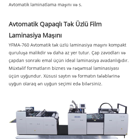
Avtomatik laminatlama maşını və s.
Avtomatik Qapaqlı Tək Üzlü Film
Laminasiya Maşını
YFMA-760 Avtomatik tək üzlü laminasiya maşını kompakt
quruluşa malikdir və daha az yer tutur. Çap zavodları və
çapdan sonrakı emal üçün ideal laminasiya avadanlığıdır.
Müxtəlif formatların biznes və rəqəmsal laminasiyası
üçün uyğundur. Xüsusi saytın və formatın tələblərinə
uyğun olaraq ən uyğun seçimi edə bilərsiniz.