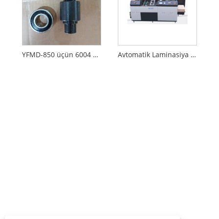
YFMD-850 üçün 6004 daşıyan maşın aksesuarları
Avtomatik Laminasiya Maşını (Qabartma ilə)