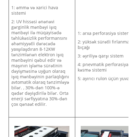
1: əmmə və xarici hava
sistemi
2: UV hissəsi ənənəvi
gərginlik mənbəyi işıq
mənbəyi ilə müqayisədə
1: arxa perforasiya sistemi
təhlükəsizlik performansını
2: yüksək sürətli fırlanma
əhəmiyyətli dərəcədə
bıçağı
yaxşılaşdıran 8-12KW
tənzimlənən elektron işıq
3: əyriliyə qarşı sistem
mənbəyini qəbul edir və
4: pnevmatik perforasiya
maşının işləmə sürətinin
kəsmə sistemi
dəyişməsinə uyğun olaraq
işıq mənbəyinin parlaqlığını
5: ayırıcı rulon üçün yuva
avtomatik olaraq tənzimləyə
bilər. , 30%-dən 100%-ə
qədər dəyişdirilə bilər. Orta
enerji sərfiyyatına 30%-dən
çox qənaət edilir.