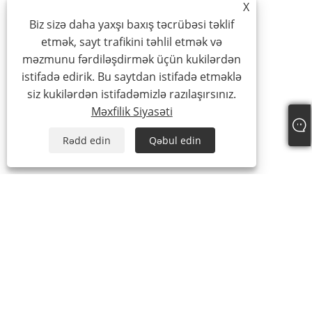
X
Biz sizə daha yaxşı baxış təcrübəsi təklif
etmək, sayt trafikini təhlil etmək və
məzmunu fərdiləşdirmək üçün kukilərdən
istifadə edirik. Bu saytdan istifadə etməklə
siz kukilərdən istifadəmizlə razılaşırsınız.
Məxfilik Siyasəti
Rədd edin
Qəbul edin