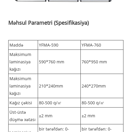
Məhsul Parametri (Spesifikasiya)
Maddə
YFMA-590
YFMA-760
Maksimum
laminasiya
590*760 mm
760*950 mm
kağızı
Maksimum
laminasiya
210*240mm
240*270mm
kağızı
Kağız çəkisi
80-500 q/㎡
80-500 q/㎡
Üst-üstə
±2 mm
±2 mm
düşmə xətası
bir tərəfdən: 0-
bir tərəfdən: 0-