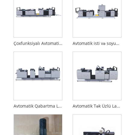
Çoxfunksiyalı Avtomatik Laminasiya Maşını
Avtomatik isti və soyuq laminasiya maşını
Avtomatik Qabartma Laminasiya Maşını
Avtomatik Tək Üzlü Laminasiya Maşını