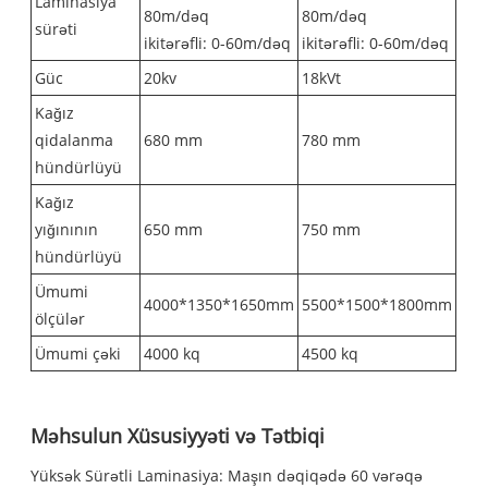
Laminasiya
80m/dəq
80m/dəq
sürəti
ikitərəfli: 0-60m/dəq
ikitərəfli: 0-60m/dəq
Güc
20kv
18kVt
Kağız
qidalanma
680 mm
780 mm
hündürlüyü
Kağız
yığınının
650 mm
750 mm
hündürlüyü
Ümumi
4000*1350*1650mm
5500*1500*1800mm
ölçülər
Ümumi çəki
4000 kq
4500 kq
Məhsulun Xüsusiyyəti və Tətbiqi
Yüksək Sürətli Laminasiya: Maşın dəqiqədə 60 vərəqə