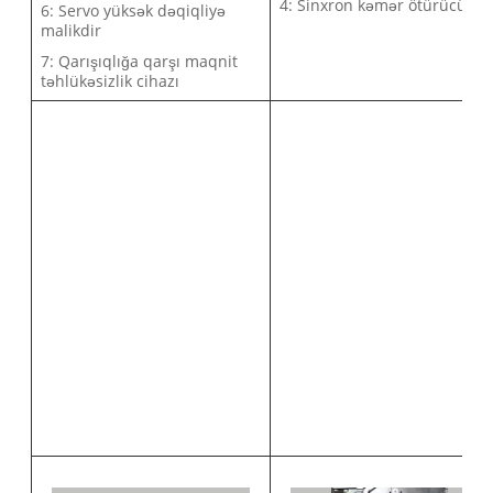
4: Sinxron kəmər ötürücü
6: Servo yüksək dəqiqliyə
malikdir
7: Qarışıqlığa qarşı maqnit
təhlükəsizlik cihazı