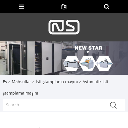
Ev
>
Məhsullar
>
İsti ştamplama maşını
> Avtomatik isti
ştamplama maşını