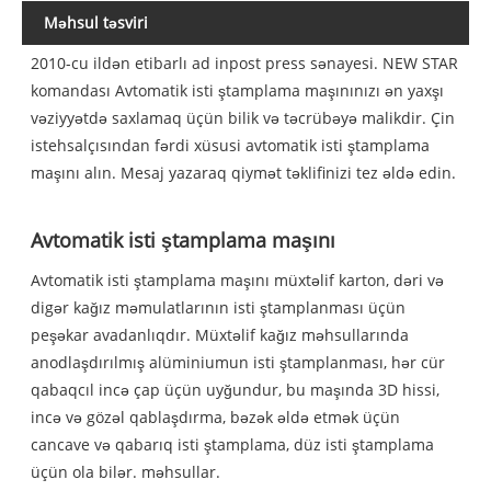
Məhsul təsviri
2010-cu ildən etibarlı ad inpost press sənayesi. NEW STAR
komandası Avtomatik isti ştamplama maşınınızı ən yaxşı
vəziyyətdə saxlamaq üçün bilik və təcrübəyə malikdir. Çin
istehsalçısından fərdi xüsusi avtomatik isti ştamplama
maşını alın. Mesaj yazaraq qiymət təklifinizi tez əldə edin.
Avtomatik isti ştamplama maşını
Avtomatik isti ştamplama maşını müxtəlif karton, dəri və
digər kağız məmulatlarının isti ştamplanması üçün
peşəkar avadanlıqdır. Müxtəlif kağız məhsullarında
anodlaşdırılmış alüminiumun isti ştamplanması, hər cür
qabaqcıl incə çap üçün uyğundur, bu maşında 3D hissi,
incə və gözəl qablaşdırma, bəzək əldə etmək üçün
cancave və qabarıq isti ştamplama, düz isti ştamplama
üçün ola bilər. məhsullar.