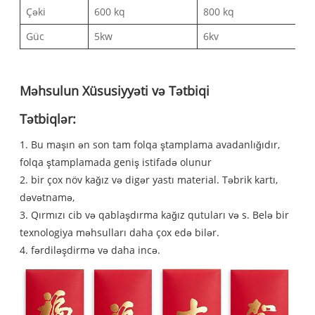
Çəki
600 kq
800 kq
Güc
5kw
6kv
Məhsulun Xüsusiyyəti və Tətbiqi
Tətbiqlər:
1. Bu maşın ən son tam folqa ştamplama avadanlığıdır,
folqa ştamplamada geniş istifadə olunur
2. bir çox növ kağız və digər yastı material. Təbrik kartı,
dəvətnamə,
3. Qırmızı cib və qablaşdırma kağız qutuları və s. Belə bir
texnologiya məhsulları daha çox edə bilər.
4. fərdiləşdirmə və daha incə.