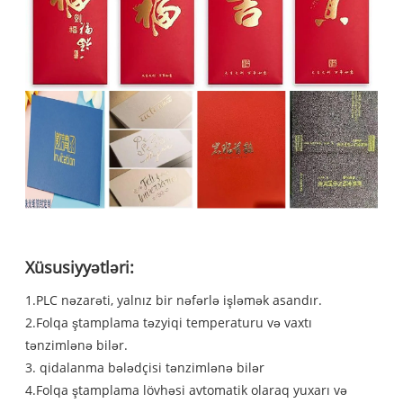
Xüsusiyyətləri:
1.PLC nəzarəti, yalnız bir nəfərlə işləmək asandır.
2.Folqa ştamplama təzyiqi temperaturu və vaxtı
tənzimlənə bilər.
3. qidalanma bələdçisi tənzimlənə bilər
4.Folqa ştamplama lövhəsi avtomatik olaraq yuxarı və