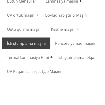
Bütün Məhsullar
Laminasiya maşını
UV örtük maşını
Qovluq Yapıştırıcı Maşın
Qutu qurma maşını
Kəsmə maşını
İsti ştamplama maşını
Pəncərə yamaq maşını
Termal Laminasiya Filmi
İsti ştamplama folqa
UV Rəqəmsal Inkjet Çap Maşını