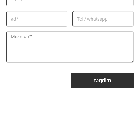
təqdim