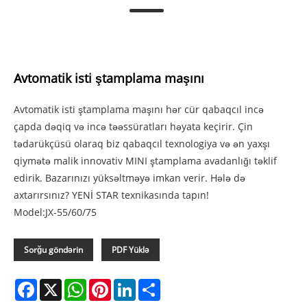
Avtomatik isti ştamplama maşını
Avtomatik isti ştamplama maşını hər cür qabaqcıl incə
çapda dəqiq və incə təəssüratları həyata keçirir. Çin
tədarükçüsü olaraq biz qabaqcıl texnologiya və ən yaxşı
qiymətə malik innovativ MINI ştamplama avadanlığı təklif
edirik. Bazarınızı yüksəltməyə imkan verir. Hələ də
axtarırsınız? YENİ STAR texnikasında tapın!
Model:JX-55/60/75
Sorğu göndərin
PDF Yüklə
Facebook
X
WhatsApp
Pinterest
LinkedIn
Share