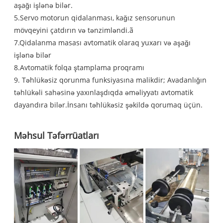
aşağı işlənə bilər.
5.Servo motorun qidalanması, kağız sensorunun
mövqeyini çatdırın və tənzimləndi.ã
7.Qidalanma masası avtomatik olaraq yuxarı və aşağı
işlənə bilər
8.Avtomatik folqa ştamplama proqramı
9. Təhlükəsiz qorunma funksiyasına malikdir; Avadanlığın
təhlükəli sahəsinə yaxınlaşdıqda əməliyyatı avtomatik
dayandıra bilər.İnsanı təhlükəsiz şəkildə qorumaq üçün.
Məhsul Təfərrüatları