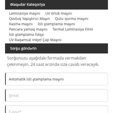
Əlaqədar Kateqoriya
Laminasiya maşını
UV örtük maşını
Qovluq Yapıştırıcı Maşın
Qutu qurma maşını
Kəsmə maşını
İsti ştamplama maşını
Pəncərə yamaq maşını
Termal Laminasiya Filmi
İsti ştamplama folqa
UV Rəqəmsal Inkjet Çap Maşını
Sorğu göndərin
Sorğunuzu aşağıdakı formada verməkdən
çekinmeyin. 24 saat ərzində sizə cavab verəcəyik.