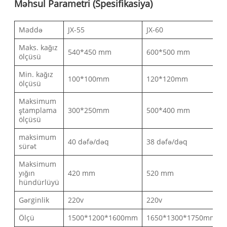
Məhsul Parametri (Spesifikasiya)
Maddə
JX-55
JX-60
Maks. kağız
540*450 mm
600*500 mm
ölçüsü
Min. kağız
100*100mm
120*120mm
ölçüsü
Maksimum
ştamplama
300*250mm
500*400 mm
ölçüsü
maksimum
40 dəfə/dəq
38 dəfə/dəq
sürət
Maksimum
yığın
420 mm
520 mm
hündürlüyü
Gərginlik
220v
220v
Ölçü
1500*1200*1600mm
1650*1300*1750mm