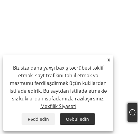
X
Biz sizə daha yaxşı baxış təcrübəsi təklif
etmək, sayt trafikini təhlil etmək və
məzmunu fərdiləşdirmək üçün kukilərdən
istifadə edirik. Bu saytdan istifadə etməklə
siz kukilərdən istifadəmizlə razılaşırsınız.
Məxfilik Siyasəti
Rədd edin
Qəbul edin